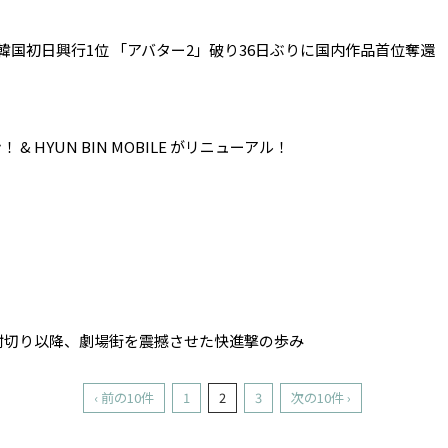
国初日興行1位 「アバター2」破り36日ぶりに国内作品首位奪還
ープン！ & HYUN BIN MOBILE がリニューアル！
封切り以降、劇場街を震撼させた快進撃の歩み
‹ 前の10件
1
2
3
次の10件 ›